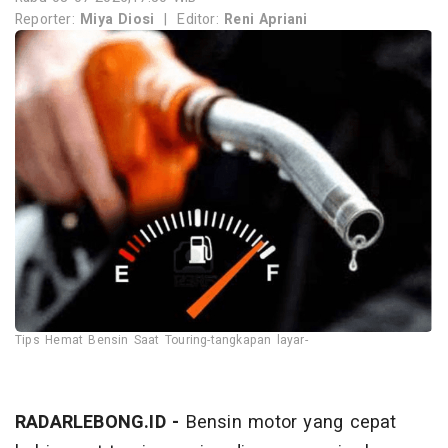
Reporter:
Miya Diosi
|
Editor:
Reni Apriani
Tips Hemat Bensin Saat Touring-tangkapan layar-
RADARLEBONG.ID -
Bensin motor yang cepat