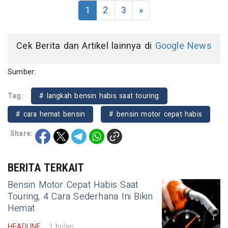
1
2
3
»
Cek Berita dan Artikel lainnya di
Google News
Sumber:
Tag:
# langkah bensin habis saat touring
# cara hemat bensin
# bensin motor cepat habis
Share:
BERITA TERKAIT
Bensin Motor Cepat Habis Saat
Touring, 4 Cara Sederhana Ini Bikin
Hemat
HEADLINE
1 bulan