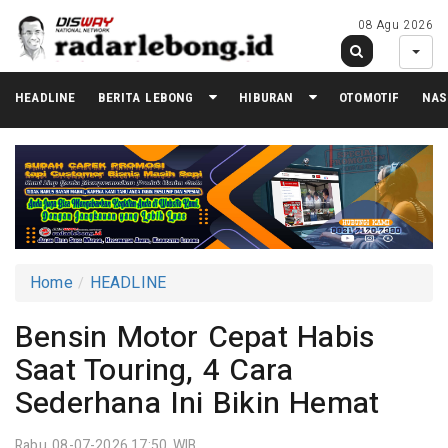
08 Agu 2026
HEADLINE
BERITA LEBONG
HIBURAN
OTOMOTIF
NAS
Home
HEADLINE
Bensin Motor Cepat Habis
Saat Touring, 4 Cara
Sederhana Ini Bikin Hemat
Rabu 08-07-2026,17:50 WIB